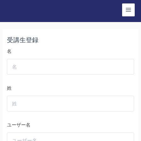
コ
ン
Main
テ
Menu
ン
ツ
受講生登録
へ
名
ス
キ
ッ
プ
姓
ユーザー名