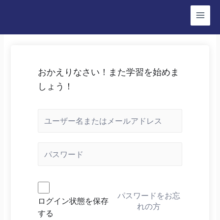
コ
ン
Main
テ
Menu
ン
ツ
おかえりなさい！また学習を始めま
へ
しょう！
ス
キ
ッ
プ
パスワードをお忘
ログイン状態を保存
れの方
する