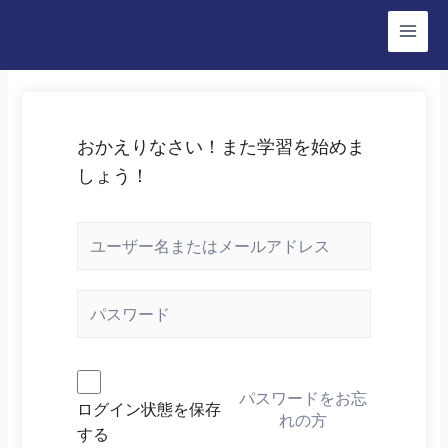
コ
ン
Main
テ
Menu
ン
ツ
おかえりなさい！また学習を始めま
へ
しょう！
ス
キ
ッ
プ
パスワードをお忘
ログイン状態を保存
れの方
する